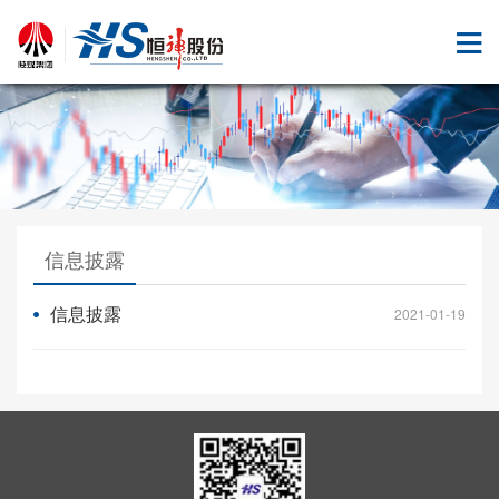
信息披露
信息披露
2021-01-19