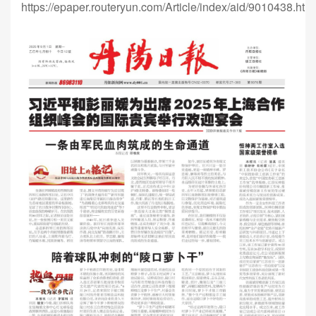
https://epaper.routeryun.com/Article/index/aid/9010438.htm