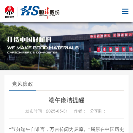
党风廉政
端午廉洁提醒
发布时间：2025-05-31 作者： 分享到：
“节分端午自谁言，万古传闻为屈原。”屈原在中国历史