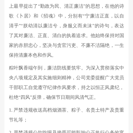
上最早提出了“勤政为民、清正廉洁”的思想，在他的诗
歌《卜居》和《招魂》中，分别有“宁廉洁正直，以自
清乎”“朕幼清以廉洁兮，身服义而未沫”的诗句，表达
了其对廉洁、正直、清白的执着追求。他始终保持对国
家的赤胆忠心，坚决与贪官污吏、不廉不洁隔绝，一生
保持清廉本色和作风。
粽叶飘香端午到，廉洁防线要筑牢。为深入贯彻落实中
央八项规定及其实施细则精神，公司党委提醒广大党员
干部职工自觉遵守纪律作风要求，持之以恒正风肃纪，
杜绝“四风”反弹，确保节日期间风清气正。
1. 严禁违规收送高档烟酒茶、粽子、名贵土特产及贵重
节礼等；
2. 严禁违规公款吃喝及接受可能影响公正执行公务的宴