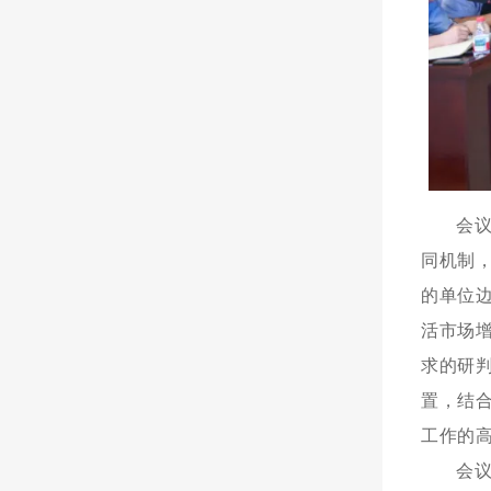
会
同机制
的单位
活市场
求的研
置，结
工作的
会