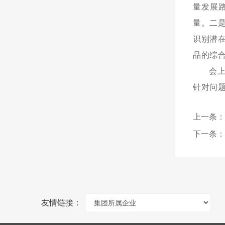
量发展
量。二
识别潜
品的综
会
针对问
上一条：
下一条：
友情链接：