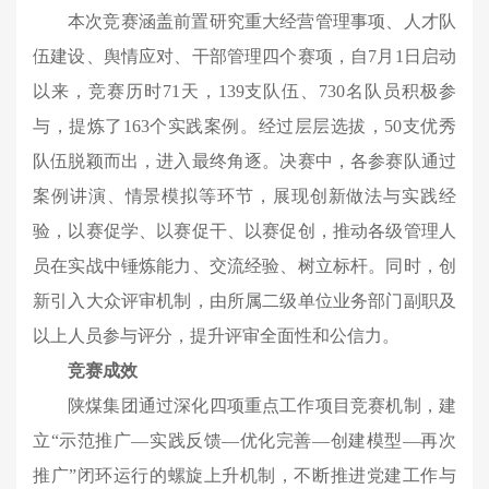
本次竞赛涵盖前置研究重大经营管理事项、人才队
伍建设、舆情应对、干部管理四个赛项，自7月1日启动
以来，竞赛历时71天，139支队伍、730名队员积极参
与，提炼了163个实践案例。经过层层选拔，50支优秀
队伍脱颖而出，进入最终角逐。决赛中，各参赛队通过
案例讲演、情景模拟等环节，展现创新做法与实践经
验，以赛促学、以赛促干、以赛促创，推动各级管理人
员在实战中锤炼能力、交流经验、树立标杆。同时，创
新引入大众评审机制，由所属二级单位业务部门副职及
以上人员参与评分，提升评审全面性和公信力。
竞赛成效
陕煤集团通过深化四项重点工作项目竞赛机制，建
立“示范推广—实践反馈—优化完善—创建模型—再次
推广”闭环运行的螺旋上升机制，不断推进党建工作与