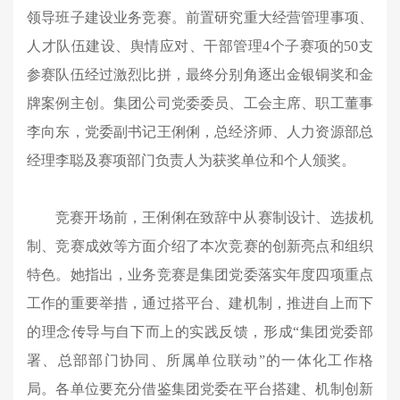
领导班子建设业务竞赛。前置研究重大经营管理事项、
人才队伍建设、舆情应对、干部管理4个子赛项的50支
参赛队伍经过激烈比拼，最终分别角逐出金银铜奖和金
牌案例主创。集团公司党委委员、工会主席、职工董事
李向东，党委副书记王俐俐，总经济师、人力资源部总
经理李聪及赛项部门负责人为获奖单位和个人颁奖。
竞赛开场前，王俐俐在致辞中从赛制设计、选拔机
制、竞赛成效等方面介绍了本次竞赛的创新亮点和组织
特色。她指出，业务竞赛是集团党委落实年度四项重点
工作的重要举措，通过搭平台、建机制，推进自上而下
的理念传导与自下而上的实践反馈，形成“集团党委部
署、总部部门协同、所属单位联动”的一体化工作格
局。各单位要充分借鉴集团党委在平台搭建、机制创新