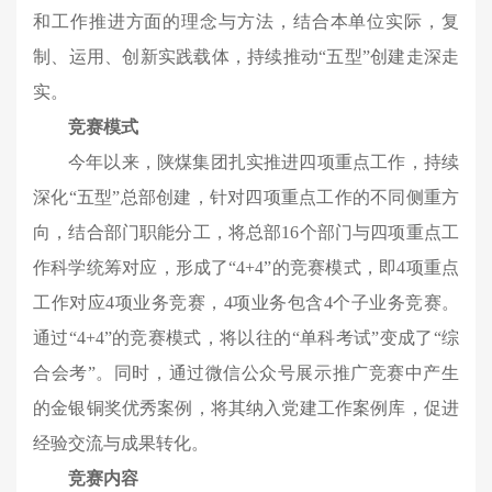
和工作推进方面的理念与方法，结合本单位实际，复
制、运用、创新实践载体，持续推动“五型”创建走深走
实。
竞赛模式
今年以来，陕煤集团扎实推进四项重点工作，持续
深化“五型”总部创建，针对四项重点工作的不同侧重方
向，结合部门职能分工，将总部16个部门与四项重点工
作科学统筹对应，形成了“4+4”的竞赛模式，即4项重点
工作对应4项业务竞赛，4项业务包含4个子业务竞赛。
通过“4+4”的竞赛模式，将以往的“单科考试”变成了“综
合会考”。同时，通过微信公众号展示推广竞赛中产生
的金银铜奖优秀案例，将其纳入党建工作案例库，促进
经验交流与成果转化。
竞赛内容