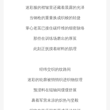
迷彩服的褶皱里还藏着晨露的光泽
当钢枪的重量换成织梭的轻捷
掌心老茧已接住碳纤维的细密脉络
那些在训练场磨出的厚茧
此刻正抚摸着材料的肌理
经纬交织的纹路间
迷彩的轮廓被悄悄织进织物纹理
预浸料在辊轴间缓缓舒展
裹着军营未凉的炽热与坚毅