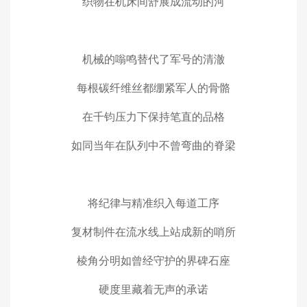
织物在机床间舒展成流动的河
机械的嗡鸣替代了军号的清澈
每根碳纤维丝都绷紧军人的骨骼
在千钧压力下保持笔直的品格
如同当年在队列中不曾弯曲的脊梁
将纪律与精准织入每道工序
复材制件在流水线上站成新的哨所
棱角分明如曾经守护的界碑石座
硬度里藏着无声的承诺