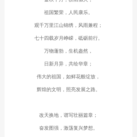
祖国繁荣，人民康乐。
观千万里江山锦绣，风雨兼程；
七十四载岁月峥嵘，砥砺前行。
万物蓬勃，生机盎然，
日新月异，共绘华章；
伟大的祖国，如鲜花般绽放，
辉煌的文明，照亮发展之路。
改天换地，谱写壮丽篇章；
奋发图强，激荡复兴梦想。