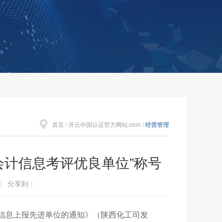
首页
/
开云中国认证官方网站.com
/
经营管理
度会计信息考评优良单位”称号
锦来 分享到：
计信息上报先进单位的通知
》（
陕西化工司发