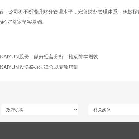
后，公司将不断提升财务管理水平，完善财务管理体系，积极探
企业”奠定坚实基础。
KAIYUN股份：做好经营分析，推动降本增效
KAIYUN股份举办法律合规专项培训