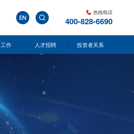
热线电话
400-828-6690
建工作
人才招聘
投资者关系