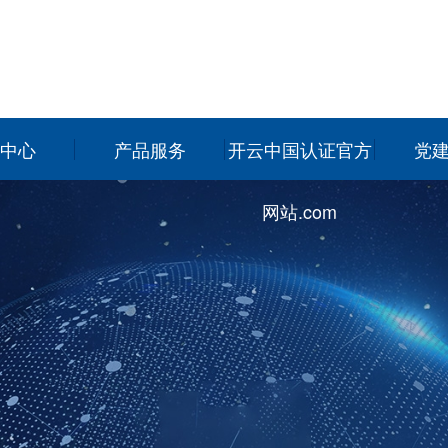
中心
产品服务
开云中国认证官方
党
网站.com