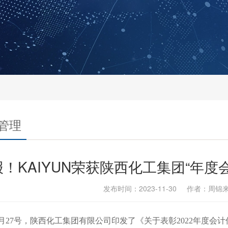
管理
报！KAIYUN荣获陕西化工集团“年
发布时间：2023-11-30 作者：周
1月27号
，
陕西化工集团有限公司
印发了《关于表彰
2022年度会