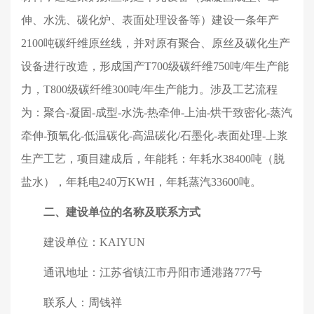
伸、水洗、碳化炉、表面处理设备等）建设一条年产
2100
吨碳纤维原丝线，并对原有聚合、原丝及碳化生产
设备进行改造，形成国产
T700
级碳纤维
750
吨
/
年生产能
力，
T800
级碳纤维
300
吨
/
年生产能力。涉及工艺流程
为：聚合
-
凝固
-
成型
-
水洗
-
热牵伸
-
上油
-
烘干致密化
-
蒸汽
牵伸
-
预氧化
-
低温碳化
-
高温碳化
/
石墨化
-
表面处理
-
上浆
生产工艺，项目建成后，年能耗：年耗水
38400
吨（脱
盐水），年耗电
240
万
KWH
，年耗蒸汽
33600
吨。
二、建设单位的名称及联系方式
建设单位：
KAIYUN
通讯地址：江苏省镇江市丹阳市通港路
777
号
联系人：周钱祥