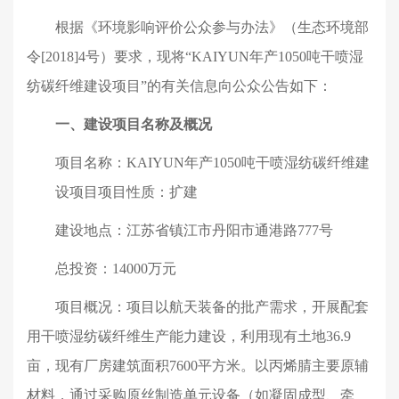
根据《环境影响评价公众参与办法》（生态环境部
令
[2018]4
号）要求，现将
“
KAIYUN年产
1050
吨干喷湿
纺碳纤维建设项目
”
的有关信息向公众公告如下：
一、建设项目名称及概况
项目名称：KAIYUN年产
1050
吨干喷湿纺碳纤维建
设项目项目性质：扩建
建设地点：江苏省镇江市丹阳市通港路
777
号
总投资：
14000
万元
项目概况：项目以航天装备的批产需求，开展配套
用干喷湿纺碳纤维生产能力建设，利用现有土地
36.9
亩，现有厂房建筑面积
7600
平方米。以丙烯腈主要原辅
材料，通过采购原丝制造单元设备（如凝固成型、牵