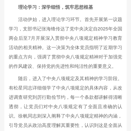
理论学习：深学细悟，筑牢思想根基
活动伊始，进入理论学习环节。首先开展第一议题
学习，支部书记张海锋传达了党中央决定自2025年全国
两会后至7月开展深入贯彻中央八项规定精神学习教育
活动的相关精神。这一决策为全体党员指明了近期学习
的重点方向，强调了贯彻中央八项规定精神对于加强党
的作风建设、保持党的先进性和纯洁性的重要意义。
随后，进入了中央八项规定及其精神的学习阶段。
有松星同志详细领学了中央八项规定的具体内容，从改
进调查研究到厉行勤俭节约，每一个条款都讲解得清晰
透彻，让党员们对中央八项规定有了全面且准确的认
识。徐帆同志则深入阐释了中央八项规定精神的内涵，
引导党员从政治高度理解其重要性，认识到这是全面从